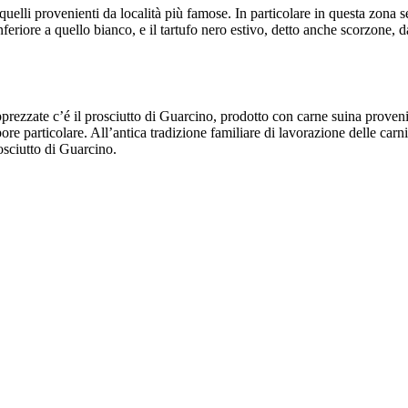
uelli provenienti da località più famose. In particolare in questa zona se 
nferiore a quello bianco, e il tartufo nero estivo, detto anche scorzone, 
prezzate c’é il prosciutto di Guarcino, prodotto con carne suina proveni
e particolare. All’antica tradizione familiare di lavorazione delle carni 
osciutto di Guarcino.