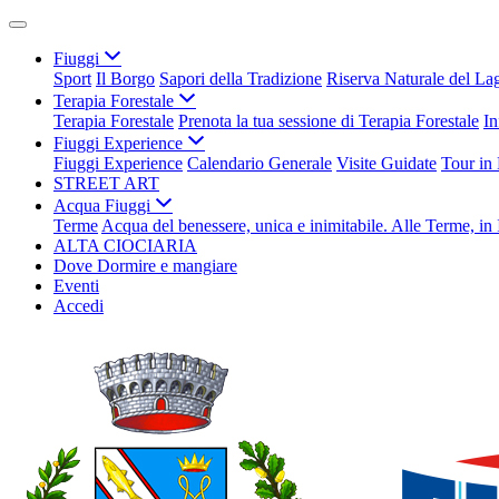
Fiuggi
Sport
Il Borgo
Sapori della Tradizione
Riserva Naturale del La
Terapia Forestale
Terapia Forestale
Prenota la tua sessione di Terapia Forestale
In
Fiuggi Experience
Fiuggi Experience
Calendario Generale
Visite Guidate
Tour in
STREET ART
Acqua Fiuggi
Terme
Acqua del benessere, unica e inimitabile. Alle Terme, in 
ALTA CIOCIARIA
Dove Dormire e mangiare
Eventi
Accedi