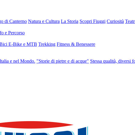
go di Canterno
Natura e Cultura
La Storia
Scopri Fiuggi
Curiosità
Teat
fo e Percorso
 Bici E-Bike e MTB
Trekking
Fitness & Benessere
Italia e nel Mondo.
"Storie di pietre e di acque"
Stessa qualità, diversi f