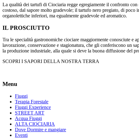
La qualità dei tartufi di Ciociaria regge egregiamente il confronto con q
costoso, dal sapore molto gradevole; il tartufo nero pregiato, di poco i
organolettiche inferiori, ma egualmente gradevole ed aromatico.
IL PROSCIUTTO
Tra le specialità gastronomiche ciociare maggiormente conosciute e ap
lavorazione, conservazione e stagionatura, che gli conferiscono un sapor
la produzione industriale, alla quale si deve la buona diffusione del pr
SCOPRI I SAPORI DELLA NOSTRA TERRA
Menu
Fiuggi
Terapia Forestale
Fiuggi Experience
STREET ART
Acqua Fiuggi
ALTA CIOCIARIA
Dove Dormire e mangiare
Eventi