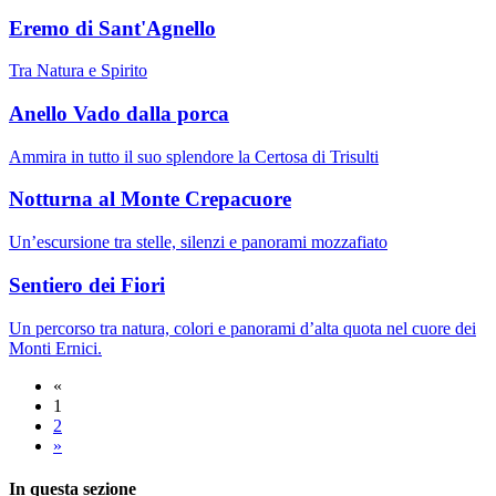
Eremo di Sant'Agnello
Tra Natura e Spirito
Anello Vado dalla porca
Ammira in tutto il suo splendore la Certosa di Trisulti
Notturna al Monte Crepacuore
Un’escursione tra stelle, silenzi e panorami mozzafiato
Sentiero dei Fiori
Un percorso tra natura, colori e panorami d’alta quota nel cuore dei
Monti Ernici.
«
1
2
»
In questa sezione