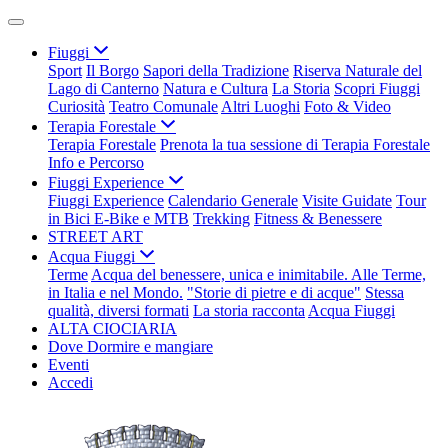
Fiuggi
Sport
Il Borgo
Sapori della Tradizione
Riserva Naturale del
Lago di Canterno
Natura e Cultura
La Storia
Scopri Fiuggi
Curiosità
Teatro Comunale
Altri Luoghi
Foto & Video
Terapia Forestale
Terapia Forestale
Prenota la tua sessione di Terapia Forestale
Info e Percorso
Fiuggi Experience
Fiuggi Experience
Calendario Generale
Visite Guidate
Tour
in Bici E-Bike e MTB
Trekking
Fitness & Benessere
STREET ART
Acqua Fiuggi
Terme
Acqua del benessere, unica e inimitabile. Alle Terme,
in Italia e nel Mondo.
"Storie di pietre e di acque"
Stessa
qualità, diversi formati
La storia racconta
Acqua Fiuggi
ALTA CIOCIARIA
Dove Dormire e mangiare
Eventi
Accedi