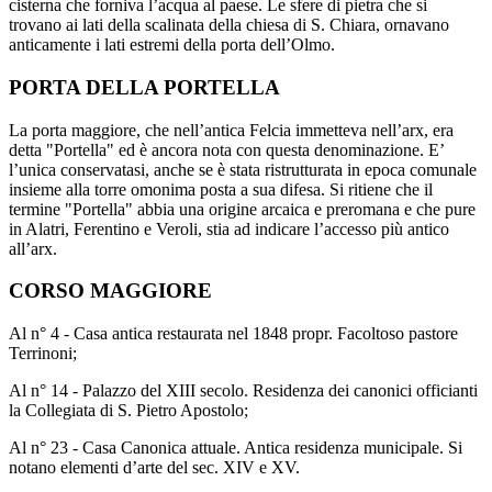
cisterna che forniva l’acqua al paese. Le sfere di pietra che si
trovano ai lati della scalinata della chiesa di S. Chiara, ornavano
anticamente i lati estremi della porta dell’Olmo.
PORTA DELLA PORTELLA
La porta maggiore, che nell’antica Felcia immetteva nell’arx, era
detta "Portella" ed è ancora nota con questa denominazione. E’
l’unica conservatasi, anche se è stata ristrutturata in epoca comunale
insieme alla torre omonima posta a sua difesa. Si ritiene che il
termine "Portella" abbia una origine arcaica e preromana e che pure
in Alatri, Ferentino e Veroli, stia ad indicare l’accesso più antico
all’arx.
CORSO MAGGIORE
Al n° 4 - Casa antica restaurata nel 1848 propr. Facoltoso pastore
Terrinoni;
Al n° 14 - Palazzo del XIII secolo. Residenza dei canonici officianti
la Collegiata di S. Pietro Apostolo;
Al n° 23 - Casa Canonica attuale. Antica residenza municipale. Si
notano elementi d’arte del sec. XIV e XV.