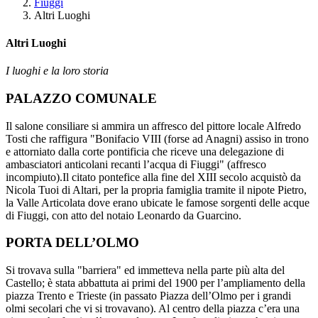
Fiuggi
Altri Luoghi
Altri Luoghi
I luoghi e la loro storia
PALAZZO COMUNALE
Il salone consiliare si ammira un affresco del pittore locale Alfredo
Tosti che raffigura "Bonifacio VIII (forse ad Anagni) assiso in trono
e attorniato dalla corte pontificia che riceve una delegazione di
ambasciatori anticolani recanti l’acqua di Fiuggi" (affresco
incompiuto).Il citato pontefice alla fine del XIII secolo acquistò da
Nicola Tuoi di Altari, per la propria famiglia tramite il nipote Pietro,
la Valle Articolata dove erano ubicate le famose sorgenti delle acque
di Fiuggi, con atto del notaio Leonardo da Guarcino.
PORTA DELL’OLMO
Si trovava sulla "barriera" ed immetteva nella parte più alta del
Castello; è stata abbattuta ai primi del 1900 per l’ampliamento della
piazza Trento e Trieste (in passato Piazza dell’Olmo per i grandi
olmi secolari che vi si trovavano). Al centro della piazza c’era una