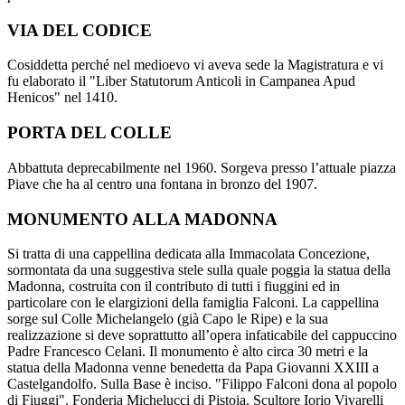
VIA DEL CODICE
Cosiddetta perché nel medioevo vi aveva sede la Magistratura e vi
fu elaborato il "Liber Statutorum Anticoli in Campanea Apud
Henicos" nel 1410.
PORTA DEL COLLE
Abbattuta deprecabilmente nel 1960. Sorgeva presso l’attuale piazza
Piave che ha al centro una fontana in bronzo del 1907.
MONUMENTO ALLA MADONNA
Si tratta di una cappellina dedicata alla Immacolata Concezione,
sormontata da una suggestiva stele sulla quale poggia la statua della
Madonna, costruita con il contributo di tutti i fiuggini ed in
particolare con le elargizioni della famiglia Falconi. La cappellina
sorge sul Colle Michelangelo (già Capo le Ripe) e la sua
realizzazione si deve soprattutto all’opera infaticabile del cappuccino
Padre Francesco Celani. Il monumento è alto circa 30 metri e la
statua della Madonna venne benedetta da Papa Giovanni XXIII a
Castelgandolfo. Sulla Base è inciso. "Filippo Falconi dona al popolo
di Fiuggi". Fonderia Michelucci di Pistoia. Scultore Iorio Vivarelli