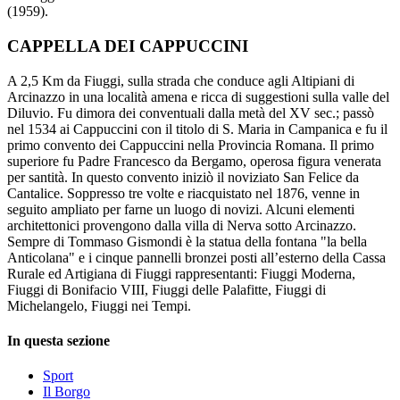
(1959).
CAPPELLA DEI CAPPUCCINI
A 2,5 Km da Fiuggi, sulla strada che conduce agli Altipiani di
Arcinazzo in una località amena e ricca di suggestioni sulla valle del
Diluvio. Fu dimora dei conventuali dalla metà del XV sec.; passò
nel 1534 ai Cappuccini con il titolo di S. Maria in Campanica e fu il
primo convento dei Cappuccini nella Provincia Romana. Il primo
superiore fu Padre Francesco da Bergamo, operosa figura venerata
per santità. In questo convento iniziò il noviziato San Felice da
Cantalice. Soppresso tre volte e riacquistato nel 1876, venne in
seguito ampliato per farne un luogo di novizi. Alcuni elementi
architettonici provengono dalla villa di Nerva sotto Arcinazzo.
Sempre di Tommaso Gismondi è la statua della fontana "la bella
Anticolana" e i cinque pannelli bronzei posti all’esterno della Cassa
Rurale ed Artigiana di Fiuggi rappresentanti: Fiuggi Moderna,
Fiuggi di Bonifacio VIII, Fiuggi delle Palafitte, Fiuggi di
Michelangelo, Fiuggi nei Tempi.
In questa sezione
Sport
Il Borgo