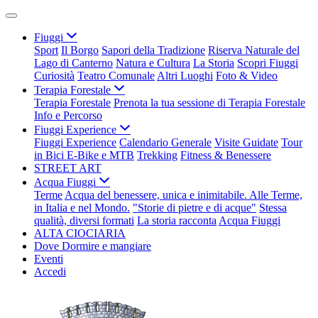
Fiuggi
Sport
Il Borgo
Sapori della Tradizione
Riserva Naturale del
Lago di Canterno
Natura e Cultura
La Storia
Scopri Fiuggi
Curiosità
Teatro Comunale
Altri Luoghi
Foto & Video
Terapia Forestale
Terapia Forestale
Prenota la tua sessione di Terapia Forestale
Info e Percorso
Fiuggi Experience
Fiuggi Experience
Calendario Generale
Visite Guidate
Tour
in Bici E-Bike e MTB
Trekking
Fitness & Benessere
STREET ART
Acqua Fiuggi
Terme
Acqua del benessere, unica e inimitabile. Alle Terme,
in Italia e nel Mondo.
"Storie di pietre e di acque"
Stessa
qualità, diversi formati
La storia racconta
Acqua Fiuggi
ALTA CIOCIARIA
Dove Dormire e mangiare
Eventi
Accedi