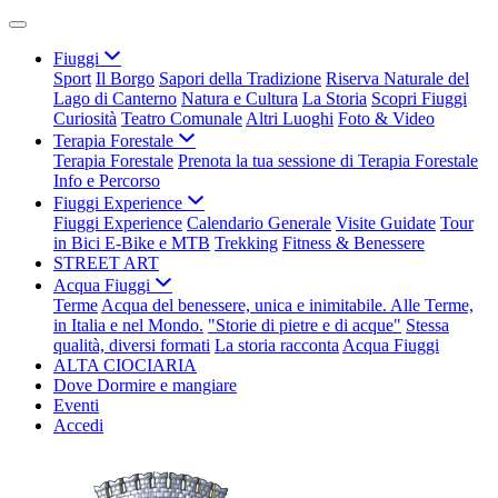
Fiuggi
Sport
Il Borgo
Sapori della Tradizione
Riserva Naturale del
Lago di Canterno
Natura e Cultura
La Storia
Scopri Fiuggi
Curiosità
Teatro Comunale
Altri Luoghi
Foto & Video
Terapia Forestale
Terapia Forestale
Prenota la tua sessione di Terapia Forestale
Info e Percorso
Fiuggi Experience
Fiuggi Experience
Calendario Generale
Visite Guidate
Tour
in Bici E-Bike e MTB
Trekking
Fitness & Benessere
STREET ART
Acqua Fiuggi
Terme
Acqua del benessere, unica e inimitabile. Alle Terme,
in Italia e nel Mondo.
"Storie di pietre e di acque"
Stessa
qualità, diversi formati
La storia racconta
Acqua Fiuggi
ALTA CIOCIARIA
Dove Dormire e mangiare
Eventi
Accedi