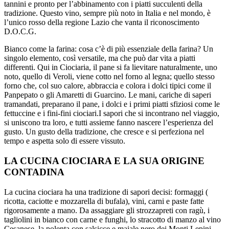
tannini e pronto per l’abbinamento con i piatti succulenti della
tradizione. Questo vino, sempre più noto in Italia e nel mondo, è
l’unico rosso della regione Lazio che vanta il riconoscimento
D.O.C.G.
Bianco come la farina: cosa c’è di più essenziale della farina? Un
singolo elemento, così versatile, ma che può dar vita a piatti
differenti. Qui in Ciociaria, il pane si fa lievitare naturalmente, uno
noto, quello di Veroli, viene cotto nel forno al legna; quello stesso
forno che, col suo calore, abbraccia e colora i dolci tipici come il
Panpepato o gli Amaretti di Guarcino. Le mani, cariche di saperi
tramandati, preparano il pane, i dolci e i primi piatti sfiziosi come le
fettuccine e i fini-fini ciociari.I sapori che si incontrano nel viaggio,
si uniscono tra loro, e tutti assieme fanno nascere l’esperienza del
gusto. Un gusto della tradizione, che cresce e si perfeziona nel
tempo e aspetta solo di essere vissuto.
LA CUCINA CIOCIARA E LA SUA ORIGINE
CONTADINA
La cucina ciociara ha una tradizione di sapori decisi: formaggi (
ricotta, caciotte e mozzarella di bufala), vini, carni e paste fatte
rigorosamente a mano. Da assaggiare gli strozzapreti con ragù, i
tagliolini in bianco con carne e funghi, lo stracotto di manzo al vino
Cesanese, la polenta con salsicce e maiale nero dei Monti Lepini.