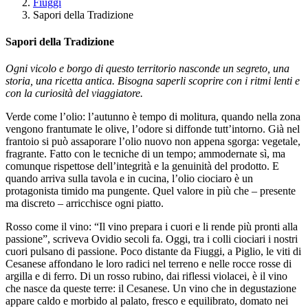
Fiuggi
Sapori della Tradizione
Sapori della Tradizione
Ogni vicolo e borgo di questo territorio nasconde un segreto, una
storia, una ricetta antica. Bisogna saperli scoprire con i ritmi lenti e
con la curiosità del viaggiatore.
Verde come l’olio: l’autunno è tempo di molitura, quando nella zona
vengono frantumate le olive, l’odore si diffonde tutt’intorno. Già nel
frantoio si può assaporare l’olio nuovo non appena sgorga: vegetale,
fragrante. Fatto con le tecniche di un tempo; ammodernate sì, ma
comunque rispettose dell’integrità e la genuinità del prodotto. E
quando arriva sulla tavola e in cucina, l’olio ciociaro è un
protagonista timido ma pungente. Quel valore in più che – presente
ma discreto – arricchisce ogni piatto.
Rosso come il vino: “Il vino prepara i cuori e li rende più pronti alla
passione”, scriveva Ovidio secoli fa. Oggi, tra i colli ciociari i nostri
cuori pulsano di passione. Poco distante da Fiuggi, a Piglio, le viti di
Cesanese affondano le loro radici nel terreno e nelle rocce rosse di
argilla e di ferro. Di un rosso rubino, dai riflessi violacei, è il vino
che nasce da queste terre: il Cesanese. Un vino che in degustazione
appare caldo e morbido al palato, fresco e equilibrato, domato nei