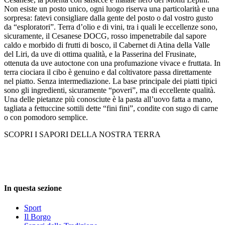
Non esiste un posto unico, ogni luogo riserva una particolarità e una
sorpresa: fatevi consigliare dalla gente del posto o dal vostro gusto
da “esploratori”. Terra d’olio e di vini, tra i quali le eccellenze sono,
sicuramente, il Cesanese DOCG, rosso impenetrabile dal sapore
caldo e morbido di frutti di bosco, il Cabernet di Atina della Valle
del Liri, da uve di ottima qualità, e la Passerina del Frusinate,
ottenuta da uve autoctone con una profumazione vivace e fruttata. In
terra ciociara il cibo è genuino e dal coltivatore passa direttamente
nel piatto. Senza intermediazione. La base principale dei piatti tipici
sono gli ingredienti, sicuramente “poveri”, ma di eccellente qualità.
Una delle pietanze più conosciute è la pasta all’uovo fatta a mano,
tagliata a fettuccine sottili dette “fini fini”, condite con sugo di carne
o con pomodoro semplice.
SCOPRI I SAPORI DELLA NOSTRA TERRA
In questa sezione
Sport
Il Borgo