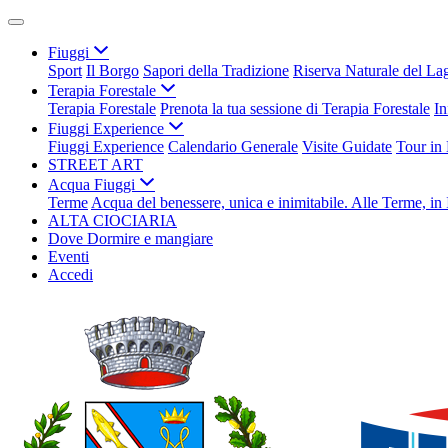
Fiuggi
Sport
Il Borgo
Sapori della Tradizione
Riserva Naturale del La
Terapia Forestale
Terapia Forestale
Prenota la tua sessione di Terapia Forestale
In
Fiuggi Experience
Fiuggi Experience
Calendario Generale
Visite Guidate
Tour in
STREET ART
Acqua Fiuggi
Terme
Acqua del benessere, unica e inimitabile. Alle Terme, in 
ALTA CIOCIARIA
Dove Dormire e mangiare
Eventi
Accedi