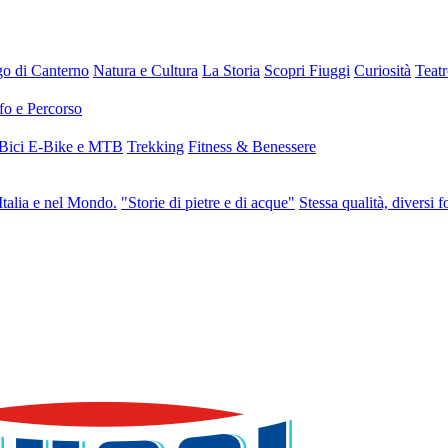
go di Canterno
Natura e Cultura
La Storia
Scopri Fiuggi
Curiosità
Teat
fo e Percorso
 Bici E-Bike e MTB
Trekking
Fitness & Benessere
Italia e nel Mondo.
"Storie di pietre e di acque"
Stessa qualità, diversi f