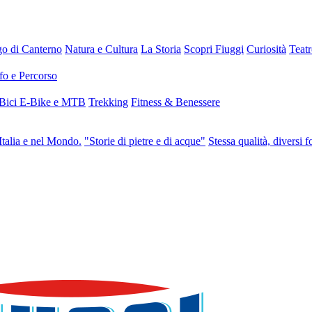
go di Canterno
Natura e Cultura
La Storia
Scopri Fiuggi
Curiosità
Teat
fo e Percorso
 Bici E-Bike e MTB
Trekking
Fitness & Benessere
Italia e nel Mondo.
"Storie di pietre e di acque"
Stessa qualità, diversi f