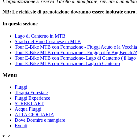
L’organizzazione si riserva il diritto di modificare, rinviare o annulla
NB: Le richieste di prenotazione dovranno essere inoltrate entro le
In questa sezione
Lago di Canterno in MTB
Strada del Vino Cesanese in MTB
Tour E-Bike MTB con Formazione - Fiuggi Acuto e la Vecchia
Tour E-Bike MTB con Formazione - Fiuggi città/ Big Bench /
Tour E-Bike MTB con Formazione- Lago di Canterno ( il lago
Tour E-Bike MTB con Formazione- Lago di Canterno
Menu
Fiuggi
Terapia Forestale
Fiuggi Experience
STREET ART
Acqua Fiuggi
ALTA CIOCIARIA
Dove Dormire e mangiare
Eventi