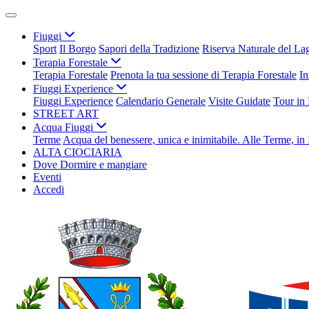
Fiuggi
Sport
Il Borgo
Sapori della Tradizione
Riserva Naturale del La
Terapia Forestale
Terapia Forestale
Prenota la tua sessione di Terapia Forestale
In
Fiuggi Experience
Fiuggi Experience
Calendario Generale
Visite Guidate
Tour in
STREET ART
Acqua Fiuggi
Terme
Acqua del benessere, unica e inimitabile. Alle Terme, in 
ALTA CIOCIARIA
Dove Dormire e mangiare
Eventi
Accedi