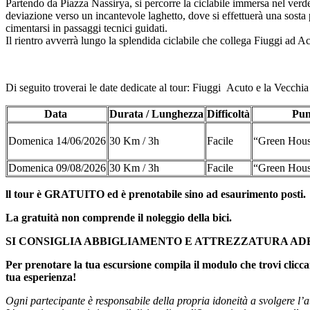
Partendo da Piazza Nassirya, si percorre la ciclabile immersa nel verde 
deviazione verso un incantevole laghetto, dove si effettuerà una sosta p
cimentarsi in passaggi tecnici guidati.
Il rientro avverrà lungo la splendida ciclabile che collega Fiuggi ad 
Di seguito troverai le date dedicate al tour: Fiuggi Acuto e la Vecchia
Data
Durata / Lunghezza
Difficoltà
Pun
Domenica 14/06/2026
30 Km / 3h
Facile
“Green Hous
Domenica 09/08/2026
30 Km / 3h
Facile
“Green Hous
ll tour è GRATUITO ed è prenotabile sino ad esaurimento posti.
La gratuità non comprende il noleggio della bici.
SI CONSIGLIA ABBIGLIAMENTO E ATTREZZATURA A
Per prenotare la tua escursione compila il modulo che trovi clicca
tua esperienza!
Ogni partecipante è responsabile della propria idoneità a svolgere l’att