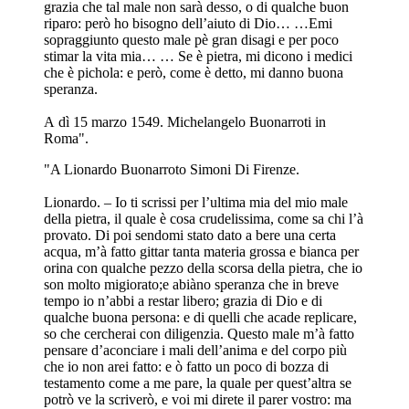
grazia che tal male non sarà desso, o di qualche buon
riparo: però ho bisogno dell’aiuto di Dio… …Emi
sopraggiunto questo male pè gran disagi e per poco
stimar la vita mia… … Se è pietra, mi dicono i medici
che è pichola: e però, come è detto, mi danno buona
speranza.
A dì 15 marzo 1549. Michelangelo Buonarroti in
Roma".
"A Lionardo Buonarroto Simoni Di Firenze.
Lionardo. – Io ti scrissi per l’ultima mia del mio male
della pietra, il quale è cosa crudelissima, come sa chi l’à
provato. Di poi sendomi stato dato a bere una certa
acqua, m’à fatto gittar tanta materia grossa e bianca per
orina con qualche pezzo della scorsa della pietra, che io
son molto migiorato;e abiàno speranza che in breve
tempo io n’abbi a restar libero; grazia di Dio e di
qualche buona persona: e di quelli che acade replicare,
so che cercherai con diligenzia. Questo male m’à fatto
pensare d’aconciare i mali dell’anima e del corpo più
che io non arei fatto: e ò fatto un poco di bozza di
testamento come a me pare, la quale per quest’altra se
potrò ve la scriverò, e voi mi direte il parer vostro: ma