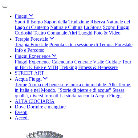
Fiuggi
Sport
Il Borgo
Sapori della Tradizione
Riserva Naturale del
Lago di Canterno
Natura e Cultura
La Storia
Scopri Fiuggi
Curiosità
Teatro Comunale
Altri Luoghi
Foto & Video
Terapia Forestale
Terapia Forestale
Prenota la tua sessione di Terapia Forestale
Info e Percorso
Fiuggi Experience
Fiuggi Experience
Calendario Generale
Visite Guidate
Tour
in Bici E-Bike e MTB
Trekking
Fitness & Benessere
STREET ART
Acqua Fiuggi
Terme
Acqua del benessere, unica e inimitabile. Alle Terme,
in Italia e nel Mondo.
"Storie di pietre e di acque"
Stessa
qualità, diversi formati
La storia racconta
Acqua Fiuggi
ALTA CIOCIARIA
Dove Dormire e mangiare
Eventi
Accedi