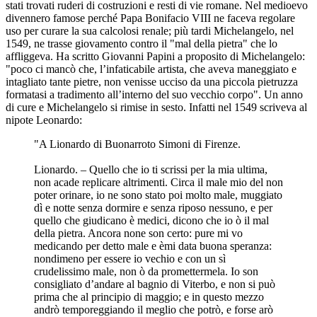
stati trovati ruderi di costruzioni e resti di vie romane. Nel medioevo
divennero famose perché Papa Bonifacio VIII ne faceva regolare
uso per curare la sua calcolosi renale; più tardi Michelangelo, nel
1549, ne trasse giovamento contro il "mal della pietra" che lo
affliggeva. Ha scritto Giovanni Papini a proposito di Michelangelo:
"poco ci mancò che, l’infaticabile artista, che aveva maneggiato e
intagliato tante pietre, non venisse ucciso da una piccola pietruzza
formatasi a tradimento all’interno del suo vecchio corpo". Un anno
di cure e Michelangelo si rimise in sesto. Infatti nel 1549 scriveva al
nipote Leonardo:
"A Lionardo di Buonarroto Simoni di Firenze.
Lionardo. – Quello che io ti scrissi per la mia ultima,
non acade replicare altrimenti. Circa il male mio del non
poter orinare, io ne sono stato poi molto male, muggiato
dì e notte senza dormire e senza riposo nessuno, e per
quello che giudicano è medici, dicono che io ò il mal
della pietra. Ancora none son certo: pure mi vo
medicando per detto male e èmi data buona speranza:
nondimeno per essere io vechio e con un sì
crudelissimo male, non ò da promettermela. Io son
consigliato d’andare al bagnio di Viterbo, e non si può
prima che al principio di maggio; e in questo mezzo
andrò temporeggiando il meglio che potrò, e forse arò