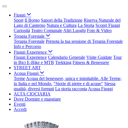
Fiuggi
Sport
Il Borgo
Sapori della Tradizione
Riserva Naturale del
Lago di Canterno
Natura e Cultura
La Storia
Scopri Fiuggi
Curiosità
Teatro Comunale
Altri Luoghi
Foto & Video
Terapia Forestale
Terapia Forestale
Prenota la tua sessione di Terapia Forestale
Info e Percorso
Fiuggi Experience
Fiuggi Experience
Calendario Generale
Visite Guidate
Tour
in Bici E-Bike e MTB
Trekking
Fitness & Benessere
STREET ART
Acqua Fiuggi
Terme
Acqua del benessere, unica e inimitabile. Alle Terme,
in Italia e nel Mondo.
"Storie di pietre e di acque"
Stessa
qualità, diversi formati
La storia racconta
Acqua Fiuggi
ALTA CIOCIARIA
Dove Dormire e mangiare
Eventi
Accedi