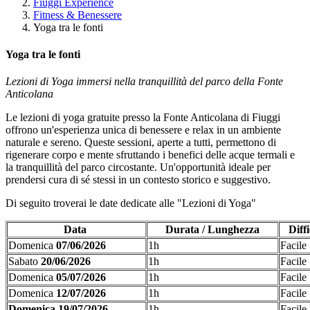
Fiuggi Experience
Fitness & Benessere
Yoga tra le fonti
Yoga tra le fonti
Lezioni di Yoga immersi nella tranquillità del parco della Fonte
Anticolana
Le lezioni di yoga gratuite presso la Fonte Anticolana di Fiuggi
offrono un'esperienza unica di benessere e relax in un ambiente
naturale e sereno. Queste sessioni, aperte a tutti, permettono di
rigenerare corpo e mente sfruttando i benefici delle acque termali e
la tranquillità del parco circostante. Un'opportunità ideale per
prendersi cura di sé stessi in un contesto storico e suggestivo.
Di seguito troverai le date dedicate alle "Lezioni di Yoga"
Data
Durata / Lunghezza
Diffi
Domenica
07/06/2026
1h
Facile
Sabato
20/06/2026
1h
Facile
Domenica
05/07/2026
1h
Facile
Domenica
12/07/2026
1h
Facile
Domenica 19/07/2026
1h
Facile