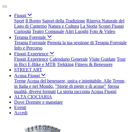
Fiuggi
Sport
Il Borgo
Sapori della Tradizione
Riserva Naturale del
Lago di Canterno
Natura e Cultura
La Storia
Scopri Fiuggi
Curiosità
Teatro Comunale
Altri Luoghi
Foto & Video
Terapia Forestale
Terapia Forestale
Prenota la tua sessione di Terapia Forestale
Info e Percorso
Fiuggi Experience
Fiuggi Experience
Calendario Generale
Visite Guidate
Tour
in Bici E-Bike e MTB
Trekking
Fitness & Benessere
STREET ART
Acqua Fiuggi
Terme
Acqua del benessere, unica e inimitabile. Alle Terme,
in Italia e nel Mondo.
"Storie di pietre e di acque"
Stessa
qualità, diversi formati
La storia racconta
Acqua Fiuggi
ALTA CIOCIARIA
Dove Dormire e mangiare
Eventi
Accedi