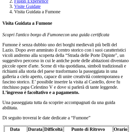
Fiuggi Experience
Visite Guidate
Visita Guidata a Fumone
Visita Guidata a Fumone
Scopri l'antico borgo di Fumonecon una guida certificata
Fumone è senza dubbio uno dei borghi medievali più belli del
Lazio. Dopo aver ammirato il centro storico con i suoi caratteristici
vicoli andremo alla scoperta della “Strada delle Porte Dipinte", un
suggestivo percorso in cui le antiche porte delle abitazioni diventano
piccole opere d'arte. Scene di vita quotidiana, simboli tradizionali e
richiami alla storia del paese trasformano la passeggiata in una
galleria a cielo aperto, capace di unire creatività contemporanea e
fascino storico. E’ possibile inserire la visita al Castello, dove fu
rinchiuso papa Celestino V e dove si parlerà di tante leggende.
L’ingresso è facoltativo e a pagamento.
Una passeggiata tutta da scoprire accompagnati da una guida
abilitata.
Di seguito troverai le date dedicate a “Fumone”
Data
Durata
Difficoltà
Punto di Ritrovo
Orario