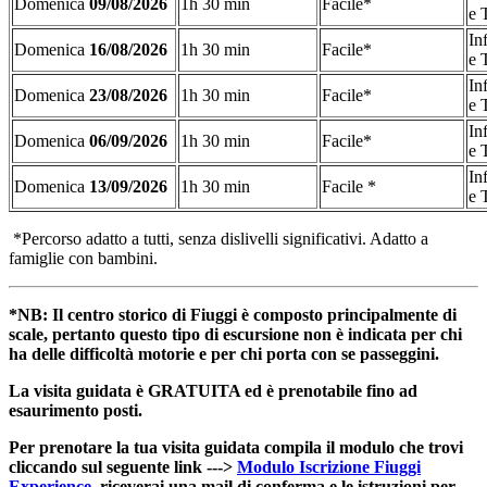
Domenica
09/08/2026
1h 30 min
Facile*
e 
In
Domenica
16/08/2026
1h 30 min
Facile*
e 
In
Domenica
23/08/2026
1h 30 min
Facile*
e 
In
Domenica
06/09/2026
1h 30 min
Facile*
e 
In
Domenica
13/09/2026
1h 30 min
Facile *
e 
*Percorso adatto a tutti, senza dislivelli significativi. Adatto a
famiglie con bambini.
*NB: Il centro storico di Fiuggi è composto principalmente di
scale, pertanto questo tipo di escursione non è indicata per chi
ha delle difficoltà motorie e per chi porta con se passeggini.
La visita guidata è GRATUITA ed è prenotabile fino ad
esaurimento posti.
Per prenotare la tua visita guidata compila il modulo che trovi
cliccando sul seguente link --->
Modulo Iscrizione Fiuggi
Experience
riceverai una mail di conferma e le istruzioni per