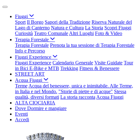
Fiuggi
Sport
Il Borgo
Sapori della Tradizione
Riserva Naturale del
Lago di Canterno
Natura e Cultura
La Storia
Scopri Fiuggi
Curiosità
Teatro Comunale
Altri Luoghi
Foto & Video
Terapia Forestale
Terapia Forestale
Prenota la tua sessione di Terapia Forestale
Info e Percorso
Fiuggi Experience
Fiuggi Experience
Calendario Generale
Visite Guidate
Tour
in Bici E-Bike e MTB
Trekking
Fitness & Benessere
STREET ART
Acqua Fiuggi
Terme
Acqua del benessere, unica e inimitabile. Alle Terme,
in Italia e nel Mondo.
"Storie di pietre e di acque"
Stessa
qualità, diversi formati
La storia racconta
Acqua Fiuggi
ALTA CIOCIARIA
Dove Dormire e mangiare
Eventi
Accedi