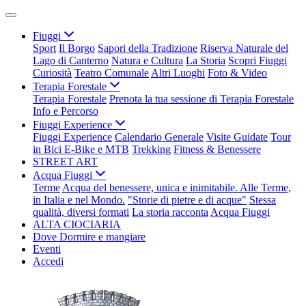
Fiuggi
Sport
Il Borgo
Sapori della Tradizione
Riserva Naturale del
Lago di Canterno
Natura e Cultura
La Storia
Scopri Fiuggi
Curiosità
Teatro Comunale
Altri Luoghi
Foto & Video
Terapia Forestale
Terapia Forestale
Prenota la tua sessione di Terapia Forestale
Info e Percorso
Fiuggi Experience
Fiuggi Experience
Calendario Generale
Visite Guidate
Tour
in Bici E-Bike e MTB
Trekking
Fitness & Benessere
STREET ART
Acqua Fiuggi
Terme
Acqua del benessere, unica e inimitabile. Alle Terme,
in Italia e nel Mondo.
"Storie di pietre e di acque"
Stessa
qualità, diversi formati
La storia racconta
Acqua Fiuggi
ALTA CIOCIARIA
Dove Dormire e mangiare
Eventi
Accedi