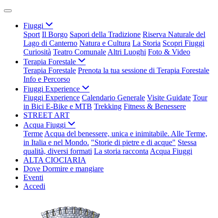
Fiuggi
Sport
Il Borgo
Sapori della Tradizione
Riserva Naturale del
Lago di Canterno
Natura e Cultura
La Storia
Scopri Fiuggi
Curiosità
Teatro Comunale
Altri Luoghi
Foto & Video
Terapia Forestale
Terapia Forestale
Prenota la tua sessione di Terapia Forestale
Info e Percorso
Fiuggi Experience
Fiuggi Experience
Calendario Generale
Visite Guidate
Tour
in Bici E-Bike e MTB
Trekking
Fitness & Benessere
STREET ART
Acqua Fiuggi
Terme
Acqua del benessere, unica e inimitabile. Alle Terme,
in Italia e nel Mondo.
"Storie di pietre e di acque"
Stessa
qualità, diversi formati
La storia racconta
Acqua Fiuggi
ALTA CIOCIARIA
Dove Dormire e mangiare
Eventi
Accedi