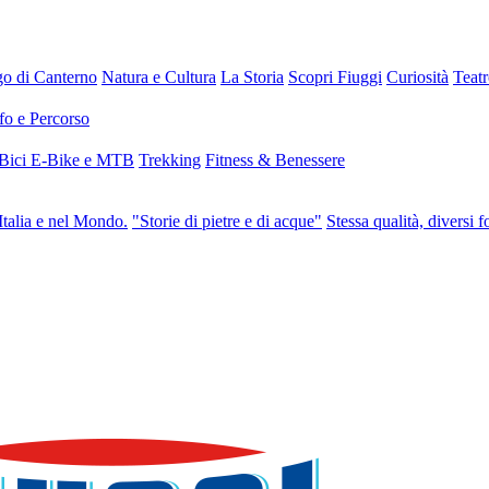
go di Canterno
Natura e Cultura
La Storia
Scopri Fiuggi
Curiosità
Teat
fo e Percorso
 Bici E-Bike e MTB
Trekking
Fitness & Benessere
Italia e nel Mondo.
"Storie di pietre e di acque"
Stessa qualità, diversi f