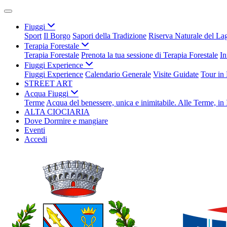
Fiuggi
Sport
Il Borgo
Sapori della Tradizione
Riserva Naturale del La
Terapia Forestale
Terapia Forestale
Prenota la tua sessione di Terapia Forestale
In
Fiuggi Experience
Fiuggi Experience
Calendario Generale
Visite Guidate
Tour in
STREET ART
Acqua Fiuggi
Terme
Acqua del benessere, unica e inimitabile. Alle Terme, in 
ALTA CIOCIARIA
Dove Dormire e mangiare
Eventi
Accedi