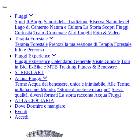
Fiuggi
Sport
Il Borgo
Sapori della Tradizione
Riserva Naturale del
Lago di Canterno
Natura e Cultura
La Storia
Scopri Fiuggi
Curiosità
Teatro Comunale
Altri Luoghi
Foto & Video
Terapia Forestale
Terapia Forestale
Prenota la tua sessione di Terapia Forestale
Info e Percorso
Fiuggi Experience
Fiuggi Experience
Calendario Generale
Visite Guidate
Tour
in Bici E-Bike e MTB
Trekking
Fitness & Benessere
STREET ART
Acqua Fiuggi
Terme
Acqua del benessere, unica e inimitabile. Alle Terme,
in Italia e nel Mondo.
"Storie di pietre e di acque"
Stessa
qualità, diversi formati
La storia racconta
Acqua Fiuggi
ALTA CIOCIARIA
Dove Dormire e mangiare
Eventi
Accedi