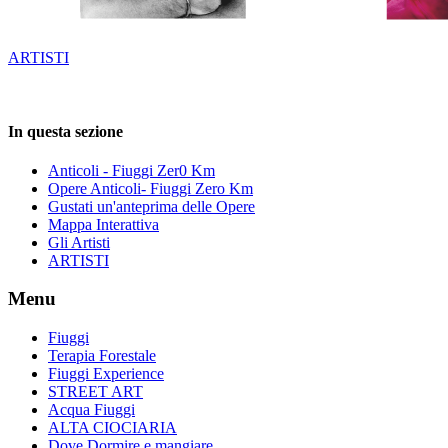
ARTISTI
In questa sezione
Anticoli - Fiuggi Zer0 Km
Opere Anticoli- Fiuggi Zero Km
Gustati un'anteprima delle Opere
Mappa Interattiva
Gli Artisti
ARTISTI
Menu
Fiuggi
Terapia Forestale
Fiuggi Experience
STREET ART
Acqua Fiuggi
ALTA CIOCIARIA
Dove Dormire e mangiare