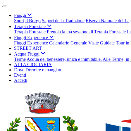
Fiuggi
Sport
Il Borgo
Sapori della Tradizione
Riserva Naturale del La
Terapia Forestale
Terapia Forestale
Prenota la tua sessione di Terapia Forestale
In
Fiuggi Experience
Fiuggi Experience
Calendario Generale
Visite Guidate
Tour in
STREET ART
Acqua Fiuggi
Terme
Acqua del benessere, unica e inimitabile. Alle Terme, in 
ALTA CIOCIARIA
Dove Dormire e mangiare
Eventi
Accedi