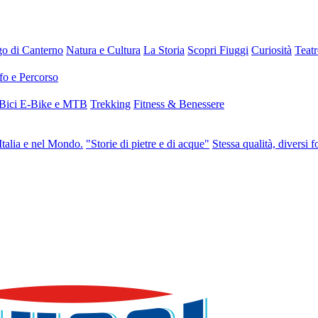
go di Canterno
Natura e Cultura
La Storia
Scopri Fiuggi
Curiosità
Teat
fo e Percorso
 Bici E-Bike e MTB
Trekking
Fitness & Benessere
Italia e nel Mondo.
"Storie di pietre e di acque"
Stessa qualità, diversi f